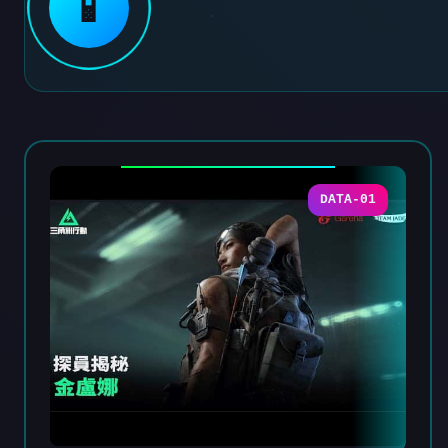
📱
DATA-01