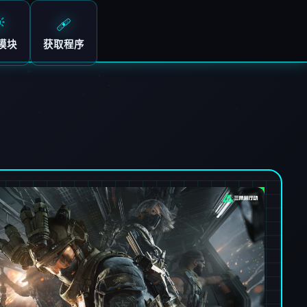

🩹
模块
获取程序